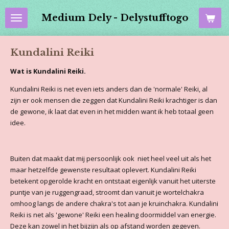
Ga
Medium Dely - Delystufftogo
direct
naar
de
Kundalini Reiki
hoofdinhoud
Wat is Kundalini Reiki.
Kundalini Reiki is net even iets anders dan de 'normale' Reiki, al
zijn er ook mensen die zeggen dat Kundalini Reiki krachtiger is dan
de gewone, ik laat dat even in het midden want ik heb totaal geen
idee.
Buiten dat maakt dat mij persoonlijk ook niet heel veel uit als het
maar hetzelfde gewenste resultaat oplevert. Kundalini Reiki
betekent opgerolde kracht en ontstaat eigenlijk vanuit het uiterste
puntje van je ruggengraad, stroomt dan vanuit je wortelchakra
omhoog langs de andere chakra's tot aan je kruinchakra. Kundalini
Reiki is net als 'gewone' Reiki een healing doormiddel van energie.
Deze kan zowel in het bijzijn als op afstand worden gegeven.