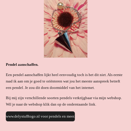
Pendel aanschaffen.
Een pendel aanschaffen lijkt heel eenvoudig toch is het dit niet. Als eerste
raad ik aan om je goed te oriënteren wat jou het meeste aanspreek betreft
een pendel. Je zou dit doen doormiddel van het internet.
Bij mij zijn verschillende soorten pendels verkrijgbaar via mijn webshop.
Wil je naar de webshop klik dan op de onderstaande link.
www.delystufftogo.nl voor pendels en meer.