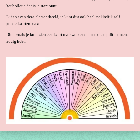
het bolletje dat is je start punt.
Ik heb even deze als voorbeeld, je kunt dus ook heel makkelijk zelf
pendelkaarten maken.
Dit is zoals je kunt zien een kaart over welke edelsteen je op dit moment
nodig hebt.