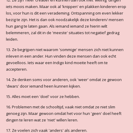
12. Ze zijn 'heel' creatief en kunnen dan ook met 'weinig' dingen
iets moois maken. Maar ook al 'knippen' en plakken kinderen erop
los, voor hun is dit een verademing. Ontspanning om even lekker
bezig te zijn. Het is dan ook noodzakelijk deze kinderen/ mensen
hun gang te laten gaan. Als iemand iemand ze hierin wilt
belemmeren, zal dit in de 'meeste' situaties tot negatief gedrag
leiden.
13. Ze begrijpen niet waarom 'sommige' mensen zich niet kunnen
inleven in een ander. Hun vinden deze mensen dan ook echt
gevoelloos. Iets waar een Indigo kind moeite heeft om te
accepteren.
14. Ze denken soms voor anderen, ook 'weer' omdat ze gewoon
'dwars' door iemand heen kunnen kijken.
15. Alles moet een 'doel' voor ze hebben.
16. Problemen met de schooltijd, vaak niet omdat ze niet slim
genoeg zijn. Maar gewoon omdat het voor hun 'geen' doel heeft
dingen te leren wat ze 'niet' willen leren.
17. Ze voelen zich vaak 'anders' als anderen.