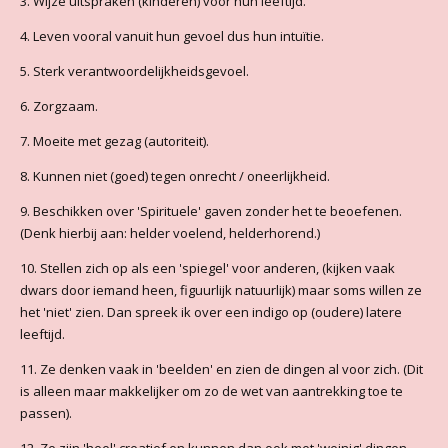
3. Wijze uitspraken (kinderen) voor hun leeftijd.
4. Leven vooral vanuit hun gevoel dus hun intuïtie.
5. Sterk verantwoordelijkheidsgevoel.
6. Zorgzaam.
7. Moeite met gezag (autoriteit).
8. Kunnen niet (goed) tegen onrecht / oneerlijkheid.
9. Beschikken over 'Spirituele' gaven zonder het te beoefenen.
(Denk hierbij aan: helder voelend, helderhorend.)
10. Stellen zich op als een 'spiegel' voor anderen, (kijken vaak
dwars door iemand heen, figuurlijk natuurlijk) maar soms willen ze
het 'niet' zien. Dan spreek ik over een indigo op (oudere) latere
leeftijd.
11. Ze denken vaak in 'beelden' en zien de dingen al voor zich. (Dit
is alleen maar makkelijker om zo de wet van aantrekking toe te
passen).