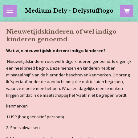
Ga
Medium Dely - Delystufftogo
direct
naar
de
Nieuwetijdskinderen of wel indigo
hoofdinhoud
kinderen genoemd
Wat zijn nieuwetijdskinderen/ indigo kinderen?
Nieuwetijdskinderen ook wel Indigo kinderen genoemd. Is eigenlijk
een heel breed begrip. Deze mensen en kinderen hebben
minimaal 'vijf' van de hieronder beschreven kenmerken. Dit breng
ik 'speciaal' onder de aandacht om jullie ook te laten begrijpen,
waar ze moeite mee hebben. Waar ze dagelijks mee te maken
krijgen omdat in de maatschappij het 'vaak' niet begrepen wordt.
kenmerken:
1 HSP (hoog sensitief persoon).
2. Snel volwassen.