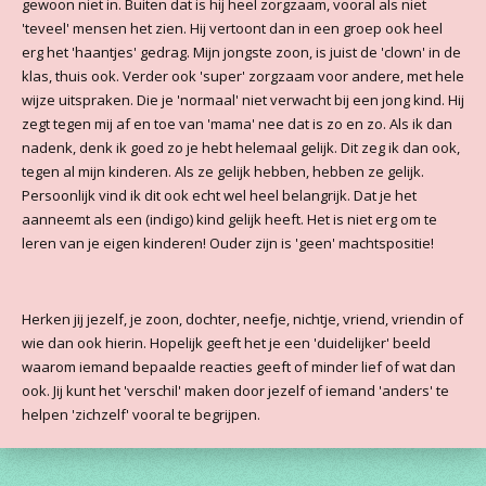
gewoon niet in. Buiten dat is hij heel zorgzaam, vooral als niet
'teveel' mensen het zien. Hij vertoont dan in een groep ook heel
erg het 'haantjes' gedrag. Mijn jongste zoon, is juist de 'clown' in de
klas, thuis ook. Verder ook 'super' zorgzaam voor andere, met hele
wijze uitspraken. Die je 'normaal' niet verwacht bij een jong kind. Hij
zegt tegen mij af en toe van 'mama' nee dat is zo en zo. Als ik dan
nadenk, denk ik goed zo je hebt helemaal gelijk. Dit zeg ik dan ook,
tegen al mijn kinderen. Als ze gelijk hebben, hebben ze gelijk.
Persoonlijk vind ik dit ook echt wel heel belangrijk. Dat je het
aanneemt als een (indigo) kind gelijk heeft. Het is niet erg om te
leren van je eigen kinderen! Ouder zijn is 'geen' machtspositie!
Herken jij jezelf, je zoon, dochter, neefje, nichtje, vriend, vriendin of
wie dan ook hierin. Hopelijk geeft het je een 'duidelijker' beeld
waarom iemand bepaalde reacties geeft of minder lief of wat dan
ook. Jij kunt het 'verschil' maken door jezelf of iemand 'anders' te
helpen 'zichzelf' vooral te begrijpen.