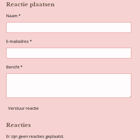
e
l
r
e
Reactie plaatsen
n
e
n
Naam *
E-mailadres *
Bericht *
Verstuur reactie
Reacties
Er zijn geen reacties geplaatst.