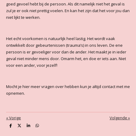
goed gevoel hebt bij de persoon. Als dit namelijk niet het geval is
zul je er ook niet prettig voelen. En kan het zijn dat het voor jou dan
niet lijkt te werken.
Het echt voorkomen is natuurlijk heel lastig. Het wordt vaak
ontwikkelt door gebeurtenissen (trauma’s) in ons leven. De ene
persoon is er gevoeliger voor dan de ander. Het maakt je in ieder
geval niet minder mens door. Omarm het, en doe er iets aan. Niet
voor een ander, voor jezelf!
Mocht je hier meer vragen over hebben kun je altijd contact met me
opnemen.
«
Vorige
Volgende
»
D
D
S
D
e
e
h
e
l
e
a
l