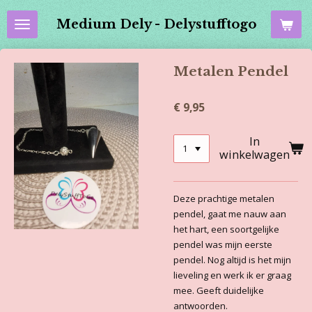
Ga
Medium Dely - Delystufftogo
direct
naar
de
Metalen Pendel
hoofdinhoud
€ 9,95
In
winkelwagen
Deze prachtige metalen
pendel, gaat me nauw aan
het hart, een soortgelijke
pendel was mijn eerste
pendel. Nog altijd is het mijn
lieveling en werk ik er graag
mee. Geeft duidelijke
antwoorden.