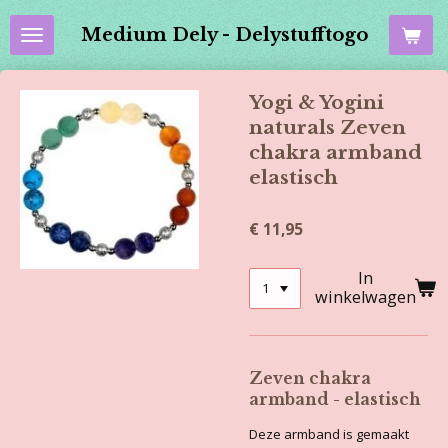
Ga
Medium Dely - Delystufftogo
direct
naar
de
Yogi & Yogini
hoofdinhoud
naturals Zeven
chakra armband
elastisch
€ 11,95
In
winkelwagen
Zeven chakra
armband - elastisch
Deze armband is gemaakt