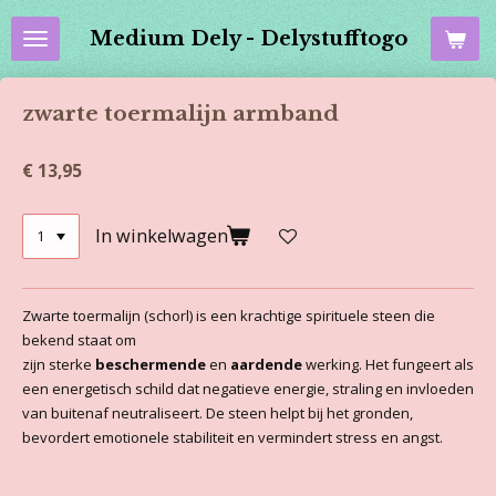
Ga
Medium Dely - Delystufftogo
direct
naar
de
zwarte toermalijn armband
hoofdinhoud
€ 13,95
In winkelwagen
Zwarte toermalijn (schorl) is een krachtige spirituele steen die
bekend staat om
zijn sterke
beschermende
en
aardende
werking. Het fungeert als
een energetisch schild dat negatieve energie, straling en invloeden
van buitenaf neutraliseert. De steen helpt bij het gronden,
bevordert emotionele stabiliteit en vermindert stress en angst.