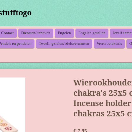
stufftogo
Contact
Diensten/ tarieven
Engelen
Engelen getallen
Jezelf aarde
Pendels en pendelen
Tweelingzielen/ zielsverwanten
Veren betekenis
O
Wierookhouder
chakra's 25x5 
Incense holder
chakras 25x5 
€ 7,95