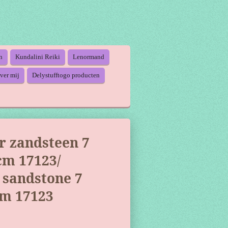
n
Kundalini Reiki
Lenormand
ver mij
Delystufftogo producten
 zandsteen 7
cm 17123/
 sandstone 7
cm 17123